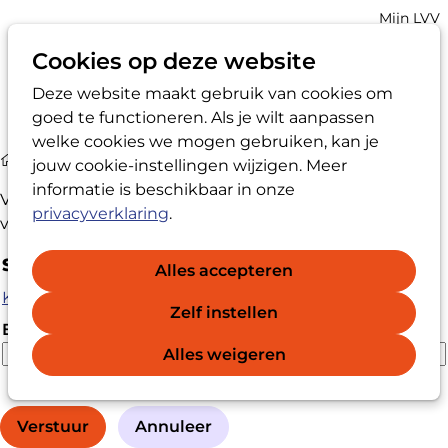
Account
Mijn LVV
navigatio
Cookies op deze website
Deze website maakt gebruik van cookies om
Op
Zoek
goed te functioneren. Als je wilt aanpassen
me
welke cookies we mogen gebruiken, kan je
Agenda
Vraag wachtwoord herstel aan
jouw cookie-instellingen wijzigen. Meer
informatie is beschikbaar in onze
Vul je e-mailadres in om een nieuw wachtwoord te
privacyverklaring
.
verkrijgen.
Stap 1: Verkrijg een nieuw wachtwoord
Alles accepteren
Klik hier als je de activatiecode al hebt ontvangen
Zelf instellen
E-mailadres
*
Alles weigeren
Verstuur
Annuleer