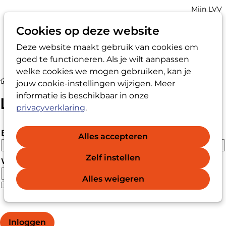
Account
Mijn LVV
navigatio
Cookies op deze website
Deze website maakt gebruik van cookies om
Op
Zoek
goed te functioneren. Als je wilt aanpassen
me
welke cookies we mogen gebruiken, kan je
Login
jouw cookie-instellingen wijzigen. Meer
informatie is beschikbaar in onze
Login
privacyverklaring
.
E-mailadres
Alles accepteren
Zelf instellen
Wachtwoord
Alles weigeren
Wachtwoord vergeten?
Wachtwoord weergeven
Inloggen