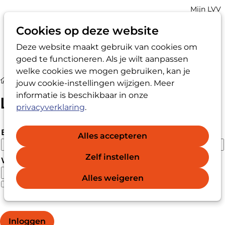
Account
Mijn LVV
navigatio
Cookies op deze website
Deze website maakt gebruik van cookies om
Op
Zoek
goed te functioneren. Als je wilt aanpassen
me
welke cookies we mogen gebruiken, kan je
Login
jouw cookie-instellingen wijzigen. Meer
informatie is beschikbaar in onze
Login
privacyverklaring
.
E-mailadres
Alles accepteren
Zelf instellen
Wachtwoord
Alles weigeren
Wachtwoord vergeten?
Wachtwoord weergeven
Inloggen