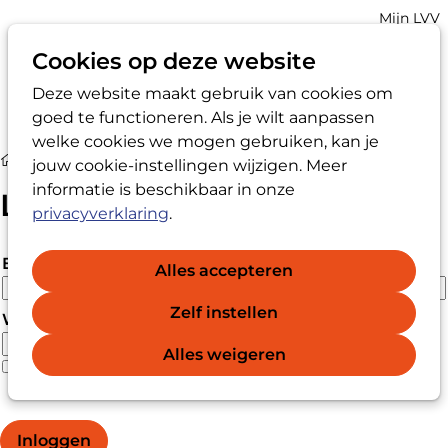
Account
Mijn LVV
navigatio
Cookies op deze website
Deze website maakt gebruik van cookies om
Op
Zoek
goed te functioneren. Als je wilt aanpassen
me
welke cookies we mogen gebruiken, kan je
Login
jouw cookie-instellingen wijzigen. Meer
informatie is beschikbaar in onze
Login
privacyverklaring
.
E-mailadres
Alles accepteren
Zelf instellen
Wachtwoord
Alles weigeren
Wachtwoord vergeten?
Wachtwoord weergeven
Inloggen