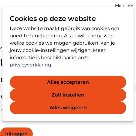
Account
Mijn LVV
navigatio
Cookies op deze website
Deze website maakt gebruik van cookies om
Op
Zoek
goed te functioneren. Als je wilt aanpassen
me
welke cookies we mogen gebruiken, kan je
Login
jouw cookie-instellingen wijzigen. Meer
informatie is beschikbaar in onze
Login
privacyverklaring
.
E-mailadres
Alles accepteren
Zelf instellen
Wachtwoord
Alles weigeren
Wachtwoord vergeten?
Wachtwoord weergeven
Inloggen