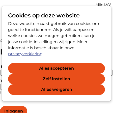
Account
Mijn LVV
navigatio
Cookies op deze website
Deze website maakt gebruik van cookies om
Op
Zoek
goed te functioneren. Als je wilt aanpassen
me
welke cookies we mogen gebruiken, kan je
Login
jouw cookie-instellingen wijzigen. Meer
informatie is beschikbaar in onze
Login
privacyverklaring
.
E-mailadres
Alles accepteren
Zelf instellen
Wachtwoord
Alles weigeren
Wachtwoord vergeten?
Wachtwoord weergeven
Inloggen