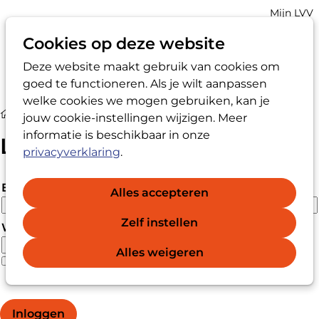
Account
Mijn LVV
navigatio
Cookies op deze website
Deze website maakt gebruik van cookies om
Op
Zoek
goed te functioneren. Als je wilt aanpassen
me
welke cookies we mogen gebruiken, kan je
Login
jouw cookie-instellingen wijzigen. Meer
informatie is beschikbaar in onze
Login
privacyverklaring
.
E-mailadres
Alles accepteren
Zelf instellen
Wachtwoord
Alles weigeren
Wachtwoord vergeten?
Wachtwoord weergeven
Inloggen