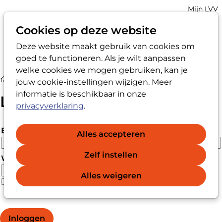
Account
Mijn LVV
navigatio
Cookies op deze website
Deze website maakt gebruik van cookies om
Op
Zoek
goed te functioneren. Als je wilt aanpassen
me
welke cookies we mogen gebruiken, kan je
Login
jouw cookie-instellingen wijzigen. Meer
informatie is beschikbaar in onze
Login
privacyverklaring
.
E-mailadres
Alles accepteren
Zelf instellen
Wachtwoord
Alles weigeren
Wachtwoord vergeten?
Wachtwoord weergeven
Inloggen