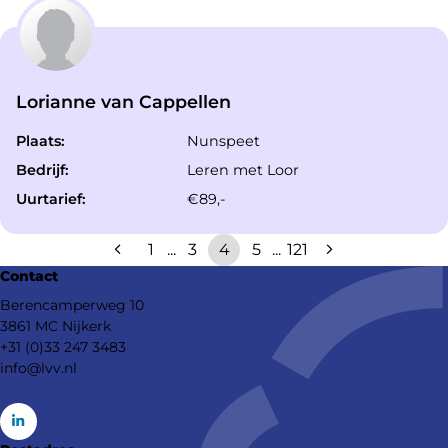
Lorianne van Cappellen
Plaats:
Nunspeet
Bedrijf:
Leren met Loor
Uurtarief:
€89,-
1
...
3
4
5
...
121
Contact
Berencamperweg 10
3861 MC Nijkerk
+31 (0)33 247 3483
info@lvv.nl