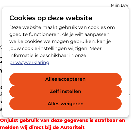
Account
Mijn LVV
navigatio
Cookies op deze website
Deze website maakt gebruik van cookies om
Op
Zoek
goed te functioneren. Als je wilt aanpassen
me
welke cookies we mogen gebruiken, kan je
Zoek een externe vertrouwens­persoon
jouw cookie-instellingen wijzigen. Meer
informatie is beschikbaar in onze
Zoek een externe
privacyverklaring
.
vertrouwens­persoon
Alles accepteren
Onderstaande gegevens zijn voor persoonlijk en
Zelf instellen
individueel gebruik en mogen niet gebruikt worden
voor commerciële doeleinden of voor
Alles weigeren
groepsverzendingen.
Onjuist gebruik van deze gegevens is strafbaar en
melden wij direct bij de Autoriteit