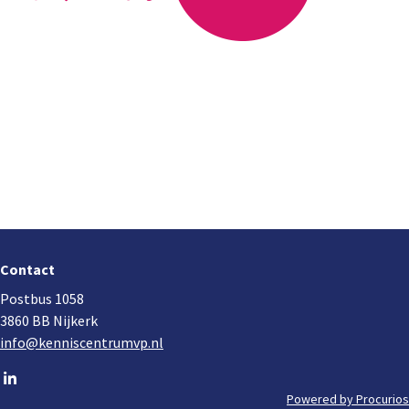
Footer
navigation
Contact
Postbus 1058
3860 BB Nijkerk
info@kenniscentrumvp.nl
Go
to
Powered by Procurios