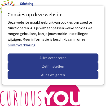
0
Aantal art
Ope
Zoek
Cookies op deze website
men
Deze website maakt gebruik van cookies om goed te
Persoonlijk Leiderschap o.b.v.
functioneren. Als je wilt aanpassen welke cookies we
Management Drives
mogen gebruiken, kan je jouw cookie-instellingen
wijzigen. Meer informatie is beschikbaar in onze
Aantal BNS uren:
16 uur
privacyverklaring
.
Certificaatnummer:
VP-0181
Accreditatie geldig tot:
22-12-2026
Alles accepteren
Meer informatie
Zelf instellen
Alles weigeren
Sub
Sub
navigation
navigation