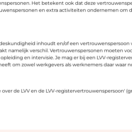
uwenspersonen. Het betekent ook dat deze vertrouwenspe
ouwenspersonen en extra activiteiten ondernemen om de
deskundigheid inhoudt en/of een vertrouwenspersoon wél 
aakt namelijk verschil. Vertrouwenspersonen moeten voor 
opleiding en intervisie. Je mag er bij een LVV-registe
is heeft om zowel werkgevers als werknemers daar waar no
 over de LVV en de LVV-registervertrouwenspersoon' (gr