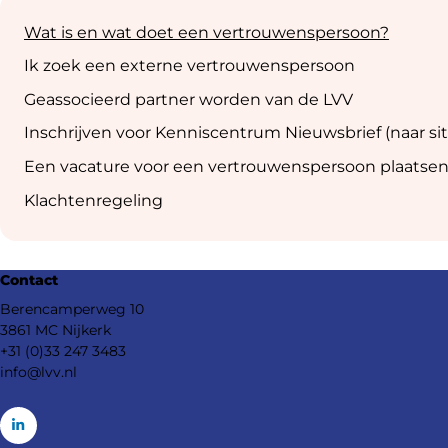
Sub
navigation
Wat is en wat doet een vertrouwenspersoon?
Ik zoek een externe vertrouwenspersoon
Geassocieerd partner worden van de LVV
Inschrijven voor Kenniscentrum Nieuwsbrief (naar si
Een vacature voor een vertrouwenspersoon plaatse
Klachtenregeling
Footer
Contact
navigation
Berencamperweg 10
3861 MC Nijkerk
+31 (0)33 247 3483
info@lvv.nl