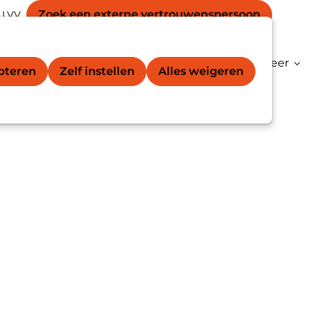
Secondary
unt
Zoek een externe vertrouwens­persoon
 LVV
Zoek
navigation
gation
vertrouwenspersoon®
Kenniscentrum
Meer
epteren
Zelf instellen
Alles weigeren