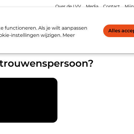
Meta
Acco
Over de LVV
Media
Contact
Mijn
navigation
navi
Werkgevers / Werknemers
LVV-register
 functioneren. Als je wilt aanpassen
Alles acc
kie-instellingen wijzigen. Meer
uwenspersoon?
ertrouwenspersoon?