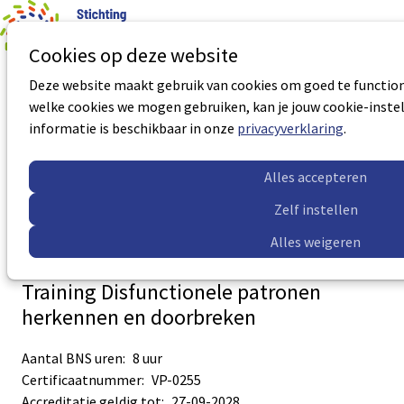
0
Aantal art
Ope
Zoek
Cookies op deze website
men
Deze website maakt gebruik van cookies om goed te functione
Opleiding Vertrouwenspersoon
welke cookies we mogen gebruiken, kan je jouw cookie-instel
informatie is beschikbaar in onze
privacyverklaring
.
Certificaatnummer:
VP-5017
Accreditatie geldig tot:
29-06-2027
Alles accepteren
Meer informatie
Zelf instellen
Alles weigeren
Training Disfunctionele patronen
herkennen en doorbreken
Aantal BNS uren:
8 uur
Certificaatnummer:
VP-0255
Accreditatie geldig tot:
27-09-2028