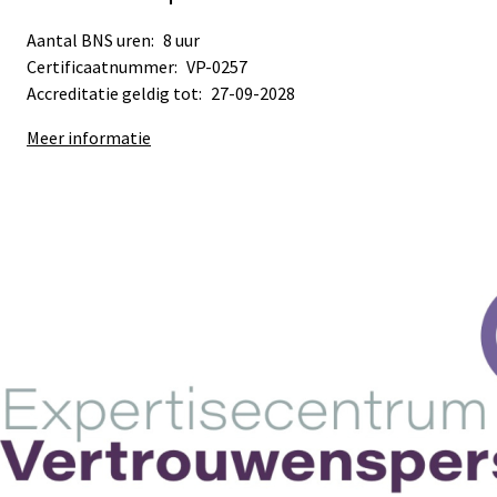
Aantal BNS uren:
8 uur
Certificaatnummer:
VP-0257
Accreditatie geldig tot:
27-09-2028
Meer informatie
Sub
Sub
navigation
navigation