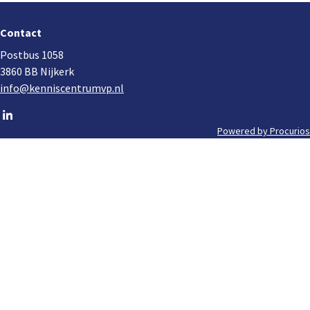
Footer
navigation
Contact
Postbus 1058
3860 BB Nijkerk
info@kenniscentrumvp.nl
Go
to
Powered by Procurios
Footer
LinkedIn
meta
navigation