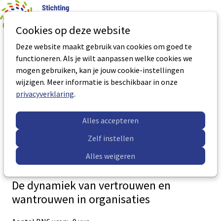
0
Aantal art
Ope
Zoek
Cookies op deze website
men
Deze website maakt gebruik van cookies om goed te
Identiteitsontwikkeling en
functioneren. Als je wilt aanpassen welke cookies we
grensoverschrijdend gedrag
mogen gebruiken, kan je jouw cookie-instellingen
wijzigen. Meer informatie is beschikbaar in onze
Aantal BNS uren:
9 uur
privacyverklaring
.
Certificaatnummer:
VP-0180
Accreditatie geldig tot:
19-12-2026
Alles accepteren
Meer informatie
Zelf instellen
Alles weigeren
De dynamiek van vertrouwen en
wantrouwen in organisaties