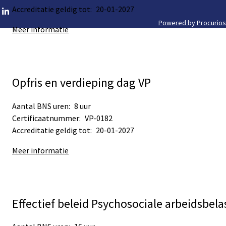
Accreditatie geldig tot:
20-01-2027
Go
to
Powered by Procurios
Footer
Meer informatie
LinkedIn
meta
navigation
Opfris en verdieping dag VP
Aantal BNS uren:
8 uur
Certificaatnummer:
VP-0182
Accreditatie geldig tot:
20-01-2027
Meer informatie
Effectief beleid Psychosociale arbeidsbela