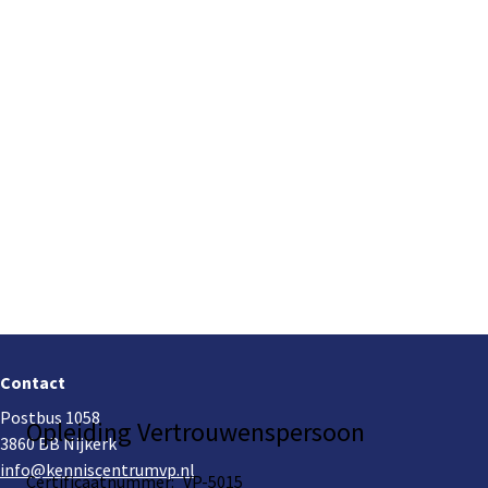
Footer
navigation
Contact
Postbus 1058
Opleiding Vertrouwenspersoon
3860 BB Nijkerk
info@kenniscentrumvp.nl
Certificaatnummer:
VP-5015