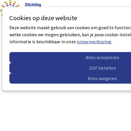
0
Aantal art
Ope
Zoek
Cookies op deze website
men
Sub
Sub
Deze website maakt gebruik van cookies om goed te functione
navigation
navigation
welke cookies we mogen gebruiken, kan je jouw cookie-instel
informatie is beschikbaar in onze
privacyverklaring
.
Alles accepteren
Zelf instellen
Alles weigeren