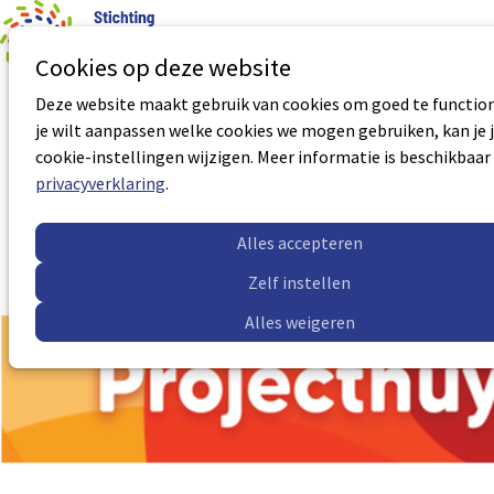
0
Aantal art
Ope
Zoek
Cookies op deze website
men
Deze website maakt gebruik van cookies om goed te function
Basisopleiding Vertrouwenspersoon
je wilt aanpassen welke cookies we mogen gebruiken, kan je 
cookie-instellingen wijzigen. Meer informatie is beschikbaar
Certificaatnummer:
VP-5029
privacyverklaring
.
Accreditatie geldig tot:
28-10-2028
Meer informatie
Alles accepteren
Zelf instellen
Alles weigeren
Sub
Sub
navigation
navigation