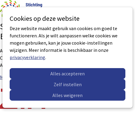
0
Aantal art
Ope
Zoek
Cookies op deze website
men
Studiedag Sociale Veiligheid &
Deze website maakt gebruik van cookies om goed te
Barmhartigheid
functioneren. Als je wilt aanpassen welke cookies we
mogen gebruiken, kan je jouw cookie-instellingen
wijzigen. Meer informatie is beschikbaar in onze
Aantal BNS uren: 6 uur
privacyverklaring
.
Certificaatnummer: VP-0280
Accreditatie geldig tot: 17-04-2029
Alles accepteren
Meer informatie
Sub
Sub
Zelf instellen
navigation
navigation
Alles weigeren