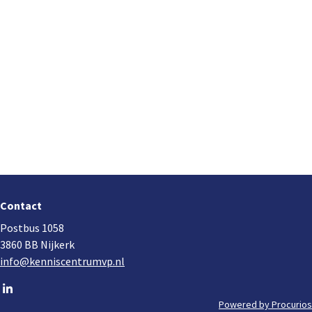
Footer
navigation
Contact
Postbus 1058
3860 BB Nijkerk
info@kenniscentrumvp.nl
Go
to
Powered by Procurios