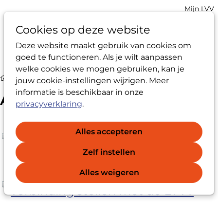
Account
Mijn LVV
navigatio
Cookies op deze website
Deze website maakt gebruik van cookies om
Op
Zoek
goed te functioneren. Als je wilt aanpassen
me
welke cookies we mogen gebruiken, kan je
Veelgestelde vragen
Andere organisaties
jouw cookie-instellingen wijzigen. Meer
informatie is beschikbaar in onze
Andere organisaties
privacyverklaring
.
Welke relatie heeft de LVV met
Alles accepteren
andere organisaties?
Zelf instellen
De LVV onderhoudt contacten met, onder andere
Alles weigeren
Kan elke organisatie zich in
en in willekeurige volgorde: het ministerie van
Sociale Zaken en Werkgelegenheid, St. School en
verbinding stellen met de LVV?
Veiligheid, Huis van de Klokkenluiders,
Transparency International, NOC/NSF, de
Uiteraard kan dat. Het bestuur zal dan besluiten of