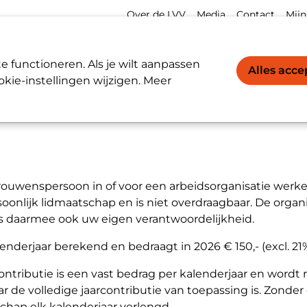
Meta
Acco
Over de LVV
Media
Contact
Mijn
navigation
navi
Werkgevers / Werknemers
LVV-register
 functioneren. Als je wilt aanpassen
Alles acc
kie-instellingen wijzigen. Meer
ie
rouwenspersoon in of voor een arbeidsorganisatie werke
soonlijk lidmaatschap en is niet overdraagbaar. De organ
 is daarmee ook uw eigen verantwoordelijkheid.
nderjaar berekend en bedraagt in 2026 € 150,- (excl. 21
tributie is een vast bedrag per kalenderjaar en wordt n
r de volledige jaarcontributie van toepassing is. Zonde
hap elk kalenderjaar verlengd.