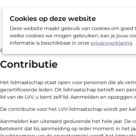
Cookies op deze website
Deze website maakt gebruik van cookies om goed te
welke cookies we mogen gebruiken, kan je jouw coo
informatie is beschikbaar in onze
privacyverklaring
.
Ik wil LVV-registervertrouwenspersoon® worden
Contribut
Contributie
Het lidmaatschap staat open voor personen die als vert
gecertificeerde leden. Dit lidmaatschap betreft een per
lid van de LVV, u bent zelf lid. Aanmelden en opzeggen
De contributie voor het LVV-lidmaatschap wordt per kale
Aanmelden kan uiteraard gedurende het hele jaar. De con
betekent dat bij aanmelding op ieder moment in het jaa
inachtneming van de opzegtermijn) wordt het lidmaatsc