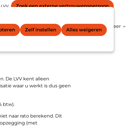
Secondary
unt
Zoek een externe vertrouwens­persoon
 LVV
Zoek
navigation
gation
vertrouwenspersoon®
Kenniscentrum
Meer
epteren
Zelf instellen
Alles weigeren
n. De LVV kent alleen
isatie waar u werkt is dus geen
% btw).
iet naar rato berekend. Dit
r opzegging (met