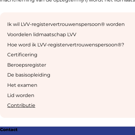
Sub
navigation
Ik wil LVV-registervertrouwenspersoon® worden
Voordelen lidmaatschap LVV
Hoe word ik LVV-registervertrouwenspersoon®?
Certificering
Beroepsregister
De basisopleiding
Het examen
Lid worden
Contributie
Footer
Contact