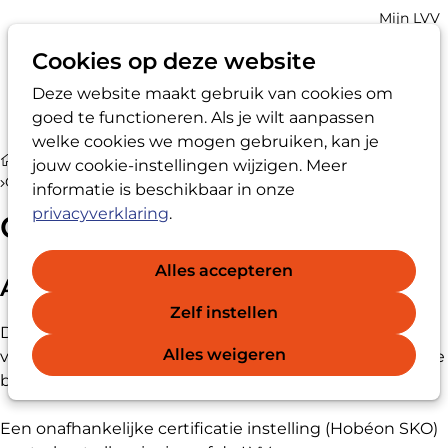
Account
Mijn LVV
navigatio
Cookies op deze website
Deze website maakt gebruik van cookies om
Op
Zoek
goed te functioneren. Als je wilt aanpassen
me
welke cookies we mogen gebruiken, kan je
Ik wil LVV-registervertrouwenspersoon® worden
jouw cookie-instellingen wijzigen. Meer
Certificering
informatie is beschikbaar in onze
privacyverklaring
.
Certificering
Alles accepteren
Aantoonbare kwaliteit
Zelf instellen
Door middel van een persoonscertificaat kunnen
Alles weigeren
vertrouwenspersonen aantonen dat zij aan de gestelde
beroepseisen voldoen.
Een onafhankelijke certificatie instelling (Hobéon SKO)