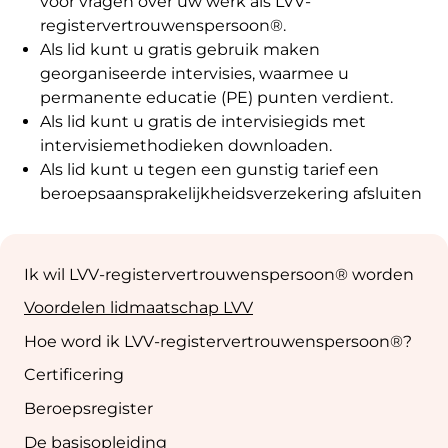
voor vragen over uw werk als LVV-
registervertrouwenspersoon®.
Als lid kunt u gratis gebruik maken
georganiseerde intervisies, waarmee u
permanente educatie (PE) punten verdient.
Als lid kunt u gratis de intervisiegids met
intervisiemethodieken downloaden.
Als lid kunt u tegen een gunstig tarief een
beroepsaansprakelijkheidsverzekering afsluiten
Sub
navigation
Ik wil LVV-registervertrouwenspersoon® worden
Voordelen lidmaatschap LVV
Hoe word ik LVV-registervertrouwenspersoon®?
Certificering
Beroepsregister
De basisopleiding