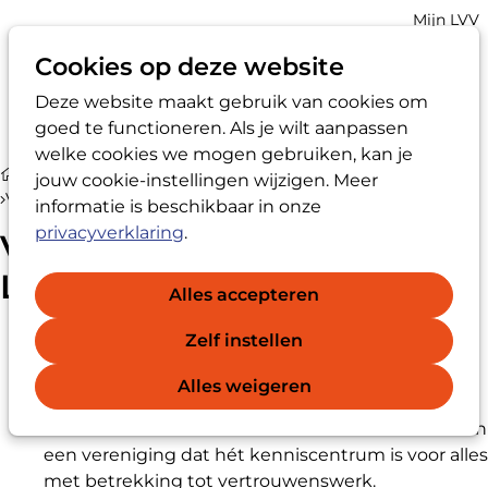
Account
Mijn LVV
navigatio
Cookies op deze website
Deze website maakt gebruik van cookies om
Op
Zoek
goed te functioneren. Als je wilt aanpassen
me
welke cookies we mogen gebruiken, kan je
Ik wil LVV-registervertrouwenspersoon® worden
jouw cookie-instellingen wijzigen. Meer
Voordelen lidmaatschap LVV
informatie is beschikbaar in onze
privacyverklaring
.
Voordelen lidmaatschap
LVV
Alles accepteren
Zelf instellen
Uw lidmaatschap is een persoonlijk lidmaatschap.
Bedrijven of organisaties kunnen geen
Alles weigeren
lidmaatschap aangaan.
Lid worden van de LVV betekent dat u lid bent van
een vereniging dat hét kenniscentrum is voor alles
met betrekking tot vertrouwenswerk.