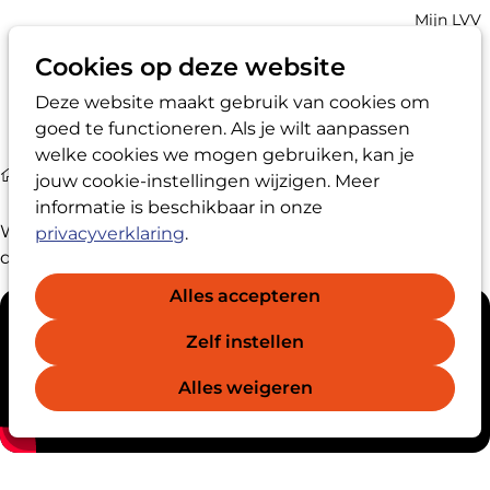
Account
Mijn LVV
navigatio
Cookies op deze website
Deze website maakt gebruik van cookies om
Op
Zoek
goed te functioneren. Als je wilt aanpassen
me
welke cookies we mogen gebruiken, kan je
Media
Film over vertrouwenspersoon
jouw cookie-instellingen wijzigen. Meer
informatie is beschikbaar in onze
Wat is en doet een vertrouwenspersoon precies? In
privacyverklaring
.
deze video geven we een heldere uitleg.
Alles accepteren
Zelf instellen
Alles weigeren