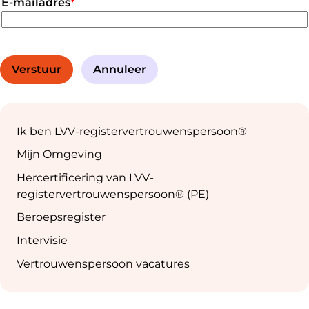
E-mailadres
*
Verstuur
Annuleer
Sub
navigation
Ik ben LVV-registervertrouwenspersoon®
Mijn Omgeving
Hercertificering van LVV-
registervertrouwenspersoon® (PE)
Beroepsregister
Intervisie
Vertrouwenspersoon vacatures