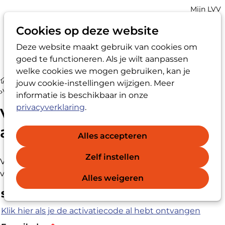
Account
Mijn LVV
navigatio
Cookies op deze website
Deze website maakt gebruik van cookies om
Op
Zoek
goed te functioneren. Als je wilt aanpassen
me
welke cookies we mogen gebruiken, kan je
Ik ben LVV-registervertrouwenspersoon®
jouw cookie-instellingen wijzigen. Meer
Vraag wachtwoord herstel aan
informatie is beschikbaar in onze
privacyverklaring
.
Vraag wachtwoord herstel
aan
Alles accepteren
Zelf instellen
Vul je e-mailadres in om een nieuw wachtwoord te
verkrijgen.
Alles weigeren
Stap 1: Verkrijg een nieuw wachtwoord
Klik hier als je de activatiecode al hebt ontvangen