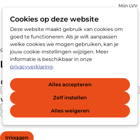
Account
Mijn LVV
navigatio
Cookies op deze website
Deze website maakt gebruik van cookies om
Op
Zoek
goed te functioneren. Als je wilt aanpassen
me
welke cookies we mogen gebruiken, kan je
Login
jouw cookie-instellingen wijzigen. Meer
informatie is beschikbaar in onze
Login
privacyverklaring
.
E-mailadres
Alles accepteren
Zelf instellen
Wachtwoord
Alles weigeren
Wachtwoord vergeten?
Wachtwoord weergeven
Inloggen