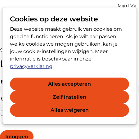
Account
Mijn LVV
navigatio
Cookies op deze website
Deze website maakt gebruik van cookies om
Op
Zoek
goed te functioneren. Als je wilt aanpassen
me
welke cookies we mogen gebruiken, kan je
Login
jouw cookie-instellingen wijzigen. Meer
informatie is beschikbaar in onze
Login
privacyverklaring
.
E-mailadres
Alles accepteren
Zelf instellen
Wachtwoord
Alles weigeren
Wachtwoord vergeten?
Wachtwoord weergeven
Inloggen