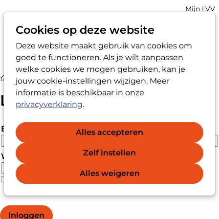
Account
Mijn LVV
navigatio
Cookies op deze website
Deze website maakt gebruik van cookies om
Op
Zoek
goed te functioneren. Als je wilt aanpassen
me
welke cookies we mogen gebruiken, kan je
Login
jouw cookie-instellingen wijzigen. Meer
informatie is beschikbaar in onze
Login
privacyverklaring
.
E-mailadres
Alles accepteren
Zelf instellen
Wachtwoord
Alles weigeren
Wachtwoord vergeten?
Wachtwoord weergeven
Inloggen