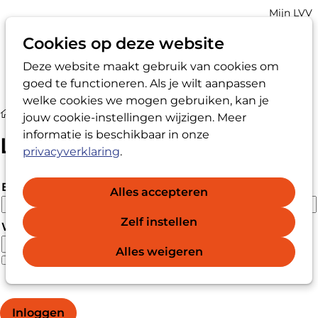
Account
Mijn LVV
navigatio
Cookies op deze website
Deze website maakt gebruik van cookies om
Op
Zoek
goed te functioneren. Als je wilt aanpassen
me
welke cookies we mogen gebruiken, kan je
Login
jouw cookie-instellingen wijzigen. Meer
informatie is beschikbaar in onze
Login
privacyverklaring
.
E-mailadres
Alles accepteren
Zelf instellen
Wachtwoord
Alles weigeren
Wachtwoord vergeten?
Wachtwoord weergeven
Inloggen