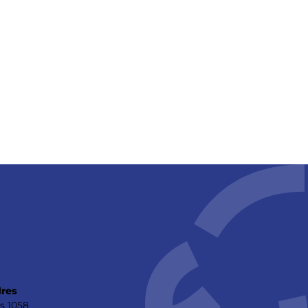
res
s 1058