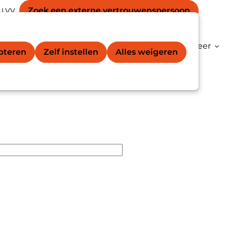
Secondary
unt
Zoek een externe vertrouwens­persoon
 LVV
Zoek
navigation
gation
vertrouwenspersoon®
Kenniscentrum
Meer
epteren
Zelf instellen
Alles weigeren