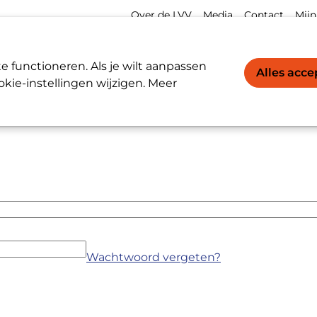
Meta
Acco
Over de LVV
Media
Contact
Mijn
navigation
navi
Werkgevers / Werknemers
LVV-register
 functioneren. Als je wilt aanpassen
Alles acc
kie-instellingen wijzigen. Meer
Wachtwoord vergeten?