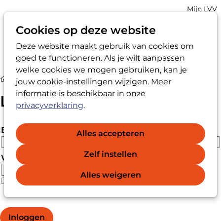
Account
Mijn LVV
navigatio
Cookies op deze website
Deze website maakt gebruik van cookies om
Op
Zoek
goed te functioneren. Als je wilt aanpassen
me
welke cookies we mogen gebruiken, kan je
Login
jouw cookie-instellingen wijzigen. Meer
informatie is beschikbaar in onze
Login
privacyverklaring
.
E-mailadres
Alles accepteren
Zelf instellen
Wachtwoord
Alles weigeren
Wachtwoord vergeten?
Wachtwoord weergeven
Inloggen