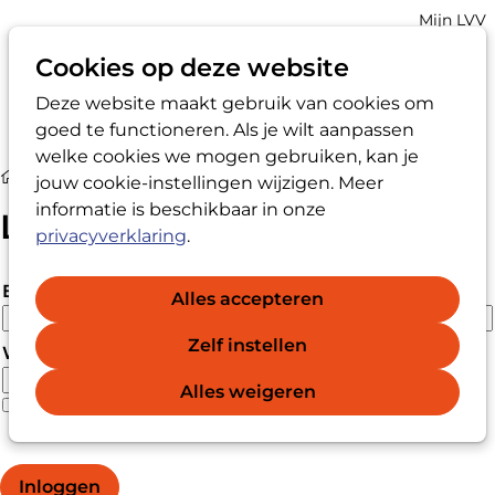
Account
Mijn LVV
navigatio
Cookies op deze website
Deze website maakt gebruik van cookies om
Op
Zoek
goed te functioneren. Als je wilt aanpassen
me
welke cookies we mogen gebruiken, kan je
Login
jouw cookie-instellingen wijzigen. Meer
informatie is beschikbaar in onze
Login
privacyverklaring
.
E-mailadres
Alles accepteren
Zelf instellen
Wachtwoord
Alles weigeren
Wachtwoord vergeten?
Wachtwoord weergeven
Inloggen