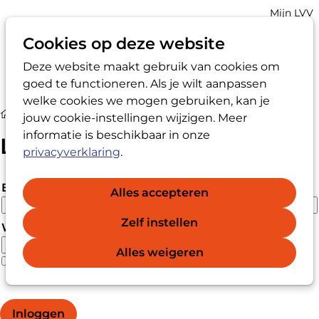
Account
Mijn LVV
navigatio
Cookies op deze website
Deze website maakt gebruik van cookies om
Op
Zoek
goed te functioneren. Als je wilt aanpassen
me
welke cookies we mogen gebruiken, kan je
Login
jouw cookie-instellingen wijzigen. Meer
informatie is beschikbaar in onze
Login
privacyverklaring
.
E-mailadres
Alles accepteren
Zelf instellen
Wachtwoord
Alles weigeren
Wachtwoord vergeten?
Wachtwoord weergeven
Inloggen