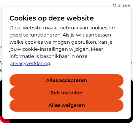
Account
Mijn LVV
navigatio
Cookies op deze website
Deze website maakt gebruik van cookies om
Op
Zoek
goed te functioneren. Als je wilt aanpassen
me
welke cookies we mogen gebruiken, kan je
Media
Movie about confidential advisor
jouw cookie-instellingen wijzigen. Meer
informatie is beschikbaar in onze
What exactly is a confidential adviser, and what do they
privacyverklaring
.
do? This video explains it clearly!
Alles accepteren
Zelf instellen
Alles weigeren