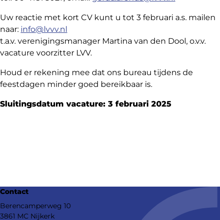
Uw reactie met kort CV kunt u tot 3 februari a.s. mailen
naar:
info@lvvv.nl
t.a.v. verenigingsmanager Martina van den Dool, o.v.v.
vacature voorzitter LVV.
Houd er rekening mee dat ons bureau tijdens de
feestdagen minder goed bereikbaar is.
Sluitingsdatum vacature: 3 februari 2025
Deel
dit
Contact
bericht
Berencamperweg 10
3861 MC Nijkerk