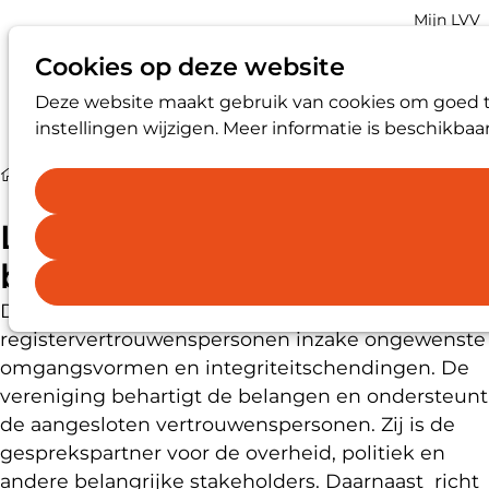
Account
Mijn LVV
navigatio
Cookies op deze website
Deze website maakt gebruik van cookies om goed te
Op
Zoek
instellingen wijzigen. Meer informatie is beschikbaa
me
Nieuws
LVV zoekt nieuwe bestuursvoorzitter
LVV zoekt nieuwe
bestuursvoorzitter
De LVV is dé beroepsvereniging van
registervertrouwenspersonen inzake ongewenste
omgangsvormen en integriteitschendingen. De
vereniging behartigt de belangen en ondersteunt
de aangesloten vertrouwenspersonen. Zij is de
gesprekspartner voor de overheid, politiek en
andere belangrijke stakeholders. Daarnaast richt