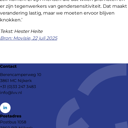
er zijn tegenwerkers van gendersensitiviteit. Dat maakt
verandering lastig, maar we moeten ervoor blijven
knokken.’
Tekst: Hester Heite
Bron: Movisie, 22 juli 2025
Deel
dit
Contact
bericht
Berencamperweg 10
3861 MC Nijkerk
+31 (0)33 247 3483
info@lvv.nl
Go
Postadres
to
Postbus 1058
LinkedIn