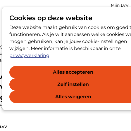
Account
Mijn LVV
navigatio
Cookies op deze website
Deze website maakt gebruik van cookies om goed 
Op
Zoek
functioneren. Als je wilt aanpassen welke cookies w
me
mogen gebruiken, kan je jouw cookie-instellingen
Nieuws
wijzigen. Meer informatie is beschikbaar in onze
Aanpak huiselijk geweld: van genderneutraal naar
privacyverklaring
.
gendersensitief
Alles accepteren
Aanpak huiselijk geweld:
van genderneutraal naar
Zelf instellen
gendersensitief
Alles weigeren
'Spreek mannen aan op hun gedrag'
LVV