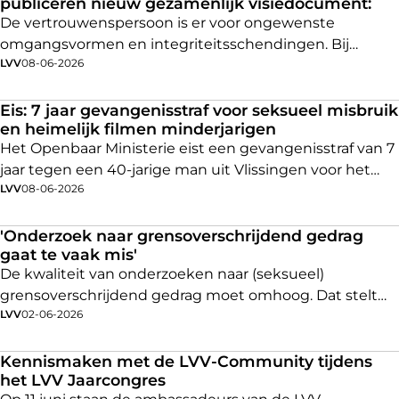
publiceren nieuw gezamenlijk visiedocument:
De vertrouwenspersoon is er voor ongewenste
omgangsvormen en integriteitsschendingen. Bij
LVV
08-06-2026
meldingen en klachten zijn naast slachtoffers ook
(vermeende) plegers (beschuldigden) betrokken. Ook
zij hebben vanuit goed werkgeverschap recht op
Eis: 7 jaar gevangenisstraf voor seksueel misbruik
en heimelijk filmen minderjarigen
passende ondersteuning.
Het Openbaar Ministerie eist een gevangenisstraf van 7
jaar tegen een 40-jarige man uit Vlissingen voor het
LVV
08-06-2026
seksueel misbruiken van een minderjarige jongen en
jarenlang heimelijk filmen van naakte jongens in
sportkleedkamers.
'Onderzoek naar grensoverschrijdend gedrag
gaat te vaak mis'
De kwaliteit van onderzoeken naar (seksueel)
grensoverschrijdend gedrag moet omhoog. Dat stelt
LVV
02-06-2026
Mariëtte Hamer, regeringscommissaris op dit
onderwerp. Het gaat volgens haar vooral vaak mis bij
het onderzoeken naar personen.
Kennismaken met de LVV-Community tijdens
het LVV Jaarcongres