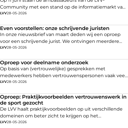
Op 11 juni staan de ambassadeurs van de LVV-
Community met een stand op de informatiemarkt van
LVV
28-05-2026
het LVV-Congres.
Even voorstellen: onze schrijvende juristen
In onze nieuwsbrief van maart deden wij een oproep
voor een schrijvende jurist. We ontvingen meerdere
LVV
28-05-2026
enthousiaste reacties van juristen die alle
ontwikkelingen in het vertrouwenspersonenwerk met
bevlogenheid volgen én een passie hebben voor
Oproep voor deelname onderzoek
schrijven. Wij zijn ontzettend blij om te zien hoeveel
Op basis van (vertrouwelijke) gesprekken met
betrokkenheid er leeft binnen ons netwerk.
medewerkers hebben vertrouwenspersonen vaak veel
LVV
28-05-2026
informatie over problemen die in de organisatie spelen.
Toch is het niet altijd gemakkelijk het belang en de
urgentie daarvan over te brengen, zonder de
Oproep: Praktijkvoorbeelden vertrouwenswerk in
de sport gezocht
vertrouwelijkheid te schaden. Hoe zorg je dat de
De LVV haalt praktijkvoorbeelden op uit verschillende
organisatie in actie komt, ook zonder dat er een formele
domeinen om beter zicht te krijgen op het
klacht is ingediend?
LVV
28-05-2026
vertrouwenswerk. Eerder deden we dit binnen het