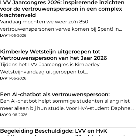
grensoverschrijdend gedrag in de muzieksector. Het
LVV Jaarcongres 2026: inspirerende inzichten
voor de vertrouwenspersoon in een complex
onderzoek werd uitgevoerd door Movisie, in opdracht
krachtenveld
van Taskforce GO!
Vandaag mochten we weer zo’n 850
vertrouwenspersonen verwelkomen bij Spant! in
LVV
11-06-2026
Bussum voor het LVV Jaarcongres 2026. Onder het
thema
‘Tussen luisteren en doen – de
vertrouwenspersoon in een complex krachtenveld’
Kimberley Wetsteijn uitgeroepen tot
Vertrouwenspersoon van het Jaar 2026
stond deze dag volledig in het teken van de
Tijdens het LVV-Jaarcongres is Kimberley
uitdagingen én mogelijkheden van het vak in een
Wetsteijnvandaag uitgeroepen tot
samenleving die voortdurend in beweging is.
LVV
11-06-2026
Vertrouwenspersoon van het Jaar 2026. Zij ontving de
award uit handen van Renate Tetteroo,
Vertrouwenspersoon van het Jaar 2025.
Een AI-chatbot als vertrouwenspersoon:
Een AI-chatbot helpt sommige studenten allang niet
meer alleen bij hun studie. Voor HvA-student Daphne
LVV
10-06-2026
(20) werd het chatvenster ook een plek voor twijfels en
verdriet. ‘Het is best triest. Maar ik deed het wel.’
Begeleiding Beschuldigde: LVV en HvK