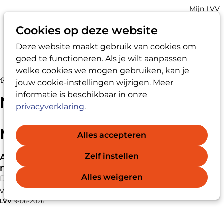
Account
Mijn LVV
navigatio
Cookies op deze website
Deze website maakt gebruik van cookies om
Op
Zoek
goed te functioneren. Als je wilt aanpassen
me
welke cookies we mogen gebruiken, kan je
Nieuws
jouw cookie-instellingen wijzigen. Meer
informatie is beschikbaar in onze
Nieuws
privacyverklaring
.
Meer van het laatste nieuws
Alles accepteren
Zelf instellen
Actie voor veilige muzieksector nog steeds hard
nodig
Alles weigeren
De muzieksector is in beweging, maar echte
verandering blijft achter. Dat is de belangrijkste
LVV
19-06-2026
conclusie van het rapport Schuivende normen,
hardnekkige structuren: onderzoek naar