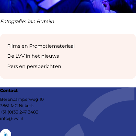
Fotografie: Jan Buteijn
Sub
navigation
Films en Promotiemateriaal
De LVV in het nieuws
Pers en persberichten
Contact
Berencamperweg 10
3861 MC Nijkerk
+31 (0)33 247 3483
info@lvv.nl