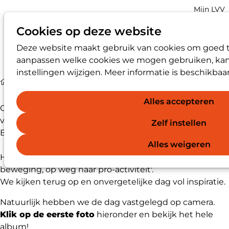
Account
Mijn LVV
navigatio
Cookies op deze website
Deze website maakt gebruik van cookies om goed te 
Op
Zoek
aanpassen welke cookies we mogen gebruiken, kan 
me
instellingen wijzigen. Meer informatie is beschikbaa
Media
Terugblik LVV Jaarcongres 2025
Alles accepteren
Op 19 juni mochten we ruim 900 deelnemers
verwelkomen op het LVV Jaarcongres 2025 bij Spant! in
Zelf instellen
Bussum.
Alles weigeren
Het thema van de dag was 'De vertrouwenspersoon in
beweging, op weg naar pro-activiteit'.
We kijken terug op en onvergetelijke dag vol inspiratie.
Natuurlijk hebben we de dag vastgelegd op camera.
Klik op de eerste foto
hieronder en bekijk het hele
album!