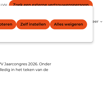
Secondary
unt
Zoek een externe vertrouwens­persoon
 LVV
Zoek
navigation
gation
vertrouwenspersoon®
Kenniscentrum
Meer
epteren
Zelf instellen
Alles weigeren
VV Jaarcongres 2026. Onder
ledig in het teken van de