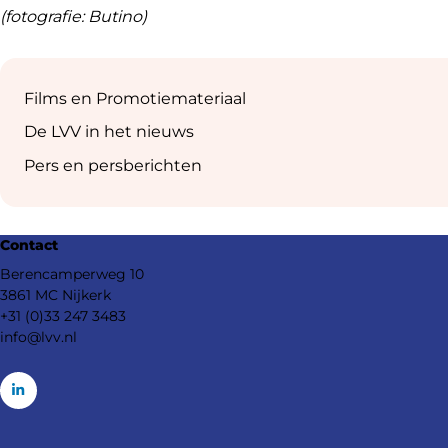
(fotografie: Butino)
Sub
navigation
Films en Promotiemateriaal
De LVV in het nieuws
Pers en persberichten
Footer
Contact
navigation
Berencamperweg 10
3861 MC Nijkerk
+31 (0)33 247 3483
info@lvv.nl
Go
to