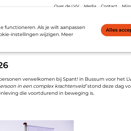
Meta
Acco
Over de LVV
Media
Contact
Mijn
navigation
navi
Werkgevers / Werknemers
LVV-register
 functioneren. Als je wilt aanpassen
Alles acc
kie-instellingen wijzigen. Meer
26
personen verwelkomen bij Spant! in Bussum voor het L
persoon in een complex krachtenveld’
stond deze dag vol
nleving die voortdurend in beweging is.