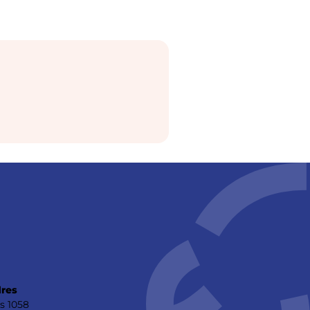
res
s 1058