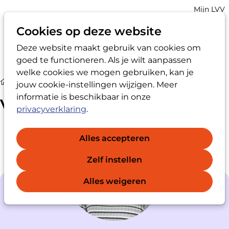
Account
Mijn LVV
navigatio
Cookies op deze website
Deze website maakt gebruik van cookies om
Op
Zoek
goed te functioneren. Als je wilt aanpassen
me
welke cookies we mogen gebruiken, kan je
Vertrouwenspersoon
jouw cookie-instellingen wijzigen. Meer
informatie is beschikbaar in onze
Vertrouwenspersoon
privacyverklaring
.
Alles accepteren
Zelf instellen
Alles weigeren