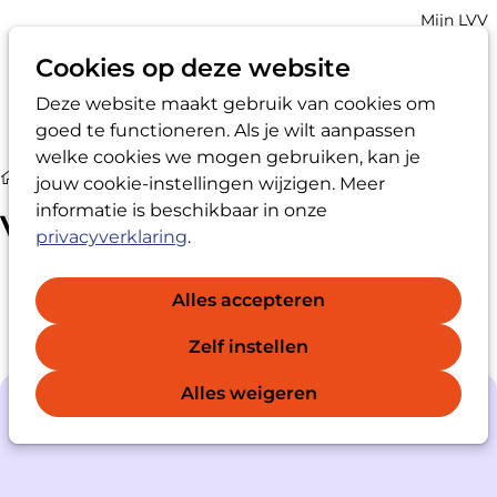
Account
Mijn LVV
navigatio
Cookies op deze website
Deze website maakt gebruik van cookies om
Op
Zoek
goed te functioneren. Als je wilt aanpassen
me
welke cookies we mogen gebruiken, kan je
Vertrouwenspersoon
jouw cookie-instellingen wijzigen. Meer
informatie is beschikbaar in onze
Vertrouwenspersoon
privacyverklaring
.
Alles accepteren
Zelf instellen
Alles weigeren