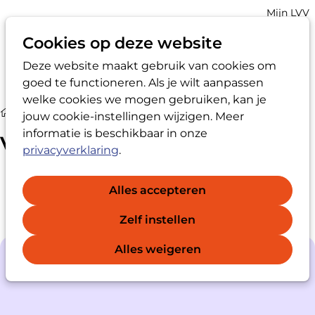
Account
Mijn LVV
navigatio
Cookies op deze website
Deze website maakt gebruik van cookies om
Op
Zoek
goed te functioneren. Als je wilt aanpassen
me
welke cookies we mogen gebruiken, kan je
Vertrouwenspersoon
jouw cookie-instellingen wijzigen. Meer
informatie is beschikbaar in onze
Vertrouwenspersoon
privacyverklaring
.
Alles accepteren
Zelf instellen
Alles weigeren