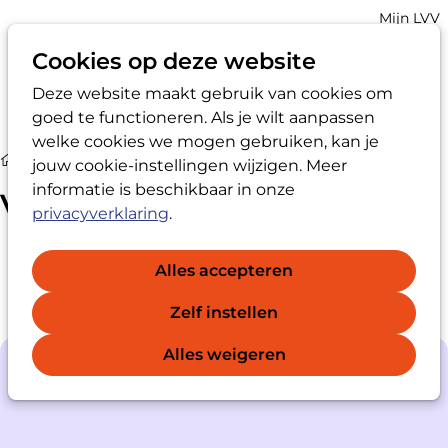
Account
Mijn LVV
navigatio
Cookies op deze website
Deze website maakt gebruik van cookies om
Op
Zoek
goed te functioneren. Als je wilt aanpassen
me
welke cookies we mogen gebruiken, kan je
Vertrouwenspersoon
jouw cookie-instellingen wijzigen. Meer
informatie is beschikbaar in onze
Vertrouwenspersoon
privacyverklaring
.
Alles accepteren
Zelf instellen
Alles weigeren