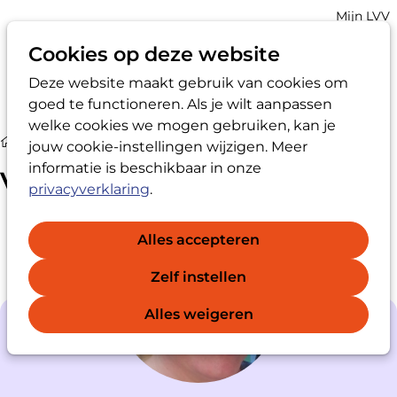
Account
Mijn LVV
navigatio
Cookies op deze website
Deze website maakt gebruik van cookies om
Op
Zoek
goed te functioneren. Als je wilt aanpassen
me
welke cookies we mogen gebruiken, kan je
Vertrouwenspersoon
jouw cookie-instellingen wijzigen. Meer
informatie is beschikbaar in onze
Vertrouwenspersoon
privacyverklaring
.
Alles accepteren
Zelf instellen
Alles weigeren