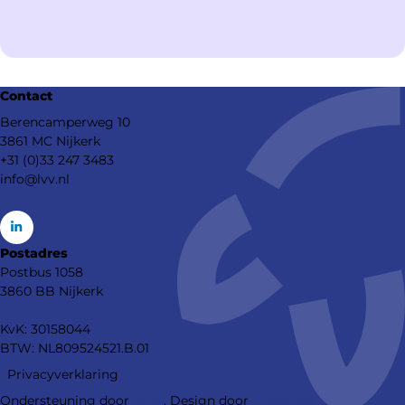
Contact
Berencamperweg 10
3861 MC Nijkerk
+31 (0)33 247 3483
info@lvv.nl
Go
Postadres
to
Postbus 1058
LinkedIn
3860 BB Nijkerk
KvK: 30158044
BTW: NL809524521.B.01
Footer
Footer
Privacyverklaring
navigation
meta
Ondersteuning door
MOS
. Design door
Procurios
navigation