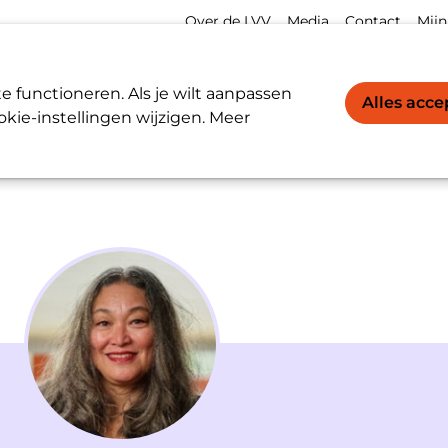
Meta
Acco
Over de LVV
Media
Contact
Mijn
navigation
navi
Werkgevers / Werknemers
LVV-register
 functioneren. Als je wilt aanpassen
Alles acc
kie-instellingen wijzigen. Meer