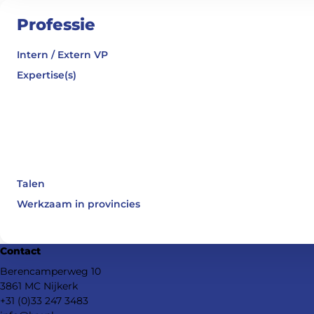
Professie
Intern / Extern VP
Expertise(s)
Talen
Werkzaam in provincies
Footer
Contact
navigation
Berencamperweg 10
3861 MC Nijkerk
+31 (0)33 247 3483