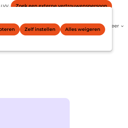
Secondary
unt
Zoek een externe vertrouwens­persoon
 LVV
Zoek
navigation
gation
vertrouwenspersoon®
Kenniscentrum
Meer
epteren
Zelf instellen
Alles weigeren