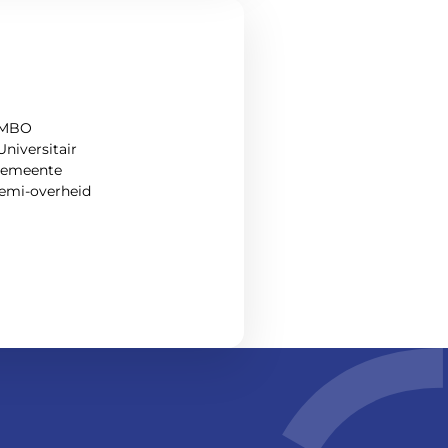
 MBO
Universitair
Gemeente
Semi-overheid