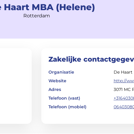
e Haart MBA (Helene)
Rotterdam
Zakelijke contactgege
Organisatie
De Haart 
Website
http://ww
Adres
3071 MC 
Telefoon (vast)
+3164030
Telefoon (mobiel)
0640308