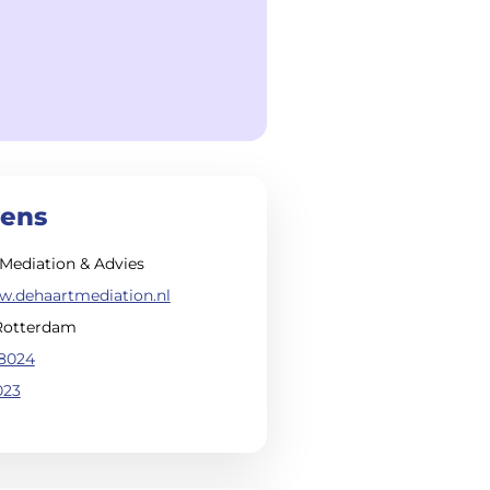
vens
Mediation & Advies
w.dehaartmediation.nl
Rotterdam
8024
023