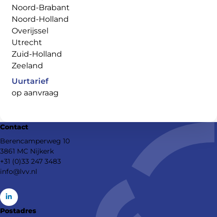
Noord-Brabant
Noord-Holland
Overijssel
Utrecht
Zuid-Holland
Zeeland
Uurtarief
op aanvraag
Contact
Berencamperweg 10
3861 MC Nijkerk
+31 (0)33 247 3483
info@lvv.nl
Go
Postadres