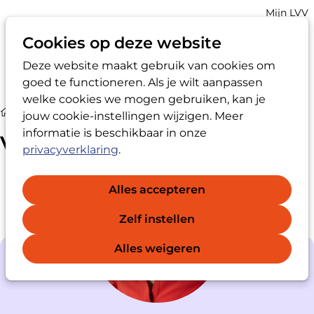
Account
Mijn LVV
navigatio
Cookies op deze website
Deze website maakt gebruik van cookies om
Op
Zoek
goed te functioneren. Als je wilt aanpassen
me
welke cookies we mogen gebruiken, kan je
Vertrouwenspersoon
jouw cookie-instellingen wijzigen. Meer
informatie is beschikbaar in onze
Vertrouwenspersoon
privacyverklaring
.
Alles accepteren
Zelf instellen
Alles weigeren