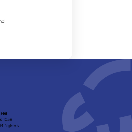
nd
res
s 1058
B Nijkerk