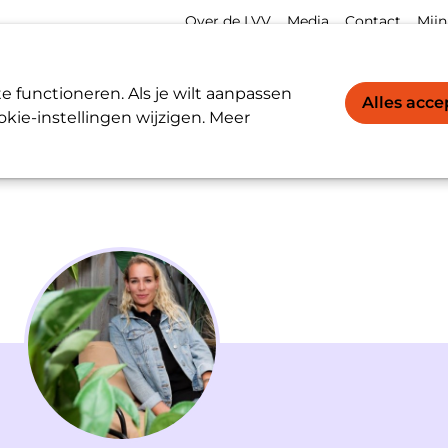
Meta
Acco
Over de LVV
Media
Contact
Mijn
navigation
navi
Werkgevers / Werknemers
LVV-register
 functioneren. Als je wilt aanpassen
Alles acc
kie-instellingen wijzigen. Meer