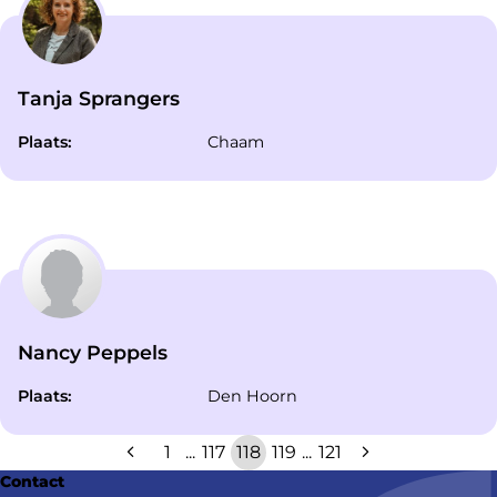
Tanja Sprangers
Plaats:
Chaam
Nancy Peppels
Plaats:
Den Hoorn
1
...
117
118
119
...
121
Contact