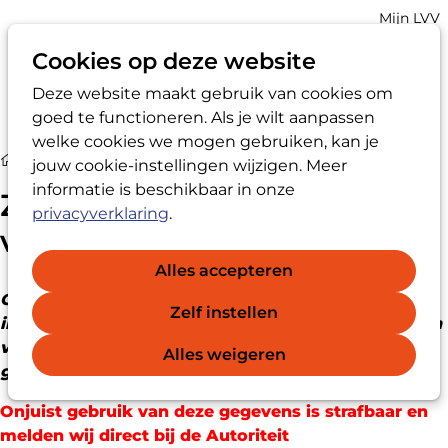
Account
Mijn LVV
navigatio
Cookies op deze website
Deze website maakt gebruik van cookies om
Op
Zoek
goed te functioneren. Als je wilt aanpassen
me
welke cookies we mogen gebruiken, kan je
Zoek een externe vertrouwens­persoon
jouw cookie-instellingen wijzigen. Meer
informatie is beschikbaar in onze
Zoek een externe
privacyverklaring
.
vertrouwens­persoon
Alles accepteren
Onderstaande gegevens zijn voor persoonlijk en
Zelf instellen
individueel gebruik en mogen niet gebruikt worden
voor commerciële doeleinden of voor
Alles weigeren
groepsverzendingen.
Onjuist gebruik van deze gegevens is strafbaar en
melden wij direct bij de Autoriteit