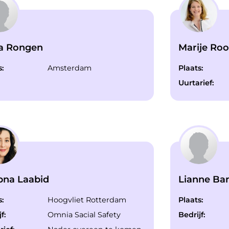
ia Rongen
Marije Ro
s:
Amsterdam
Plaats:
Uurtarief:
bna Laabid
Lianne Ba
s:
Hoogvliet Rotterdam
Plaats:
f:
Omnia Sacial Safety
Bedrijf: