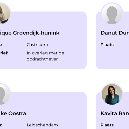
que Groendijk-hunink
Danut Dum
s:
Castricum
Plaats:
rief:
In overleg met de
opdrachtgever
ke Oostra
Kavita Ra
s:
Leidschendam
Plaats: