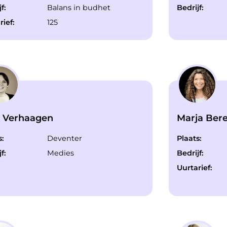
f:
Balans in budhet
Bedrijf:
rief:
125
a Verhaagen
Marja Ber
s:
Deventer
Plaats:
f:
Medies
Bedrijf:
Uurtarief: