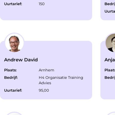
Uurtarief:
150
Bedrij
Uurta
Andrew David
Anj
Plaats:
Arnhem
Plaat
Bedrijf:
H4 Organisatie Training
Bedrij
Advies
Uurtarief:
95,00