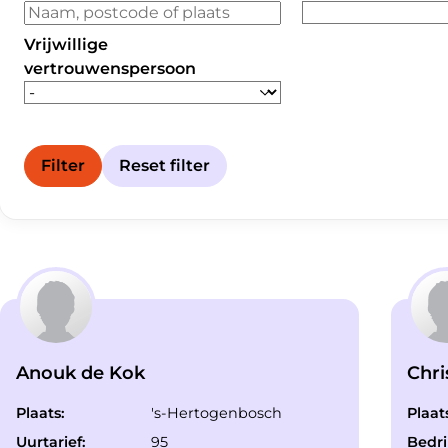
Vrijwillige
vertrouwenspersoon
Filter
Reset filter
Anouk de Kok
Chr
Plaats:
's-Hertogenbosch
Plaat
Uurtarief:
95
Bedrij