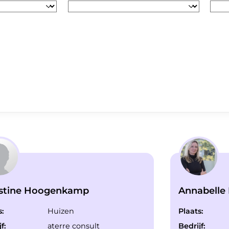
istine Hoogenkamp
Annabelle
s:
Huizen
Plaats:
f:
aterre consult
Bedrijf: