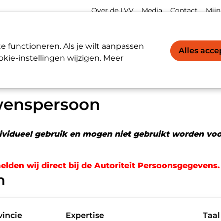
Meta
Acco
Over de LVV
Media
Contact
Mijn
navigation
navi
Werkgevers / Werknemers
LVV-register
 functioneren. Als je wilt aanpassen
Alles acc
kie-instellingen wijzigen. Meer
wens­persoon
dividueel gebruik en mogen niet gebruikt worden vo
elden wij direct bij de Autoriteit Persoonsgegevens.
n
incie
Expertise
Taal