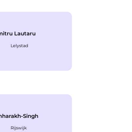
itru Lautaru
Lelystad
mharakh-Singh
Rijswijk