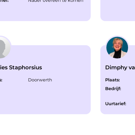
rief:
Nader overeen te komen
ies Staphorsius
Dimphy va
s:
Doorwerth
Plaats:
Bedrijf:
Uurtarief: