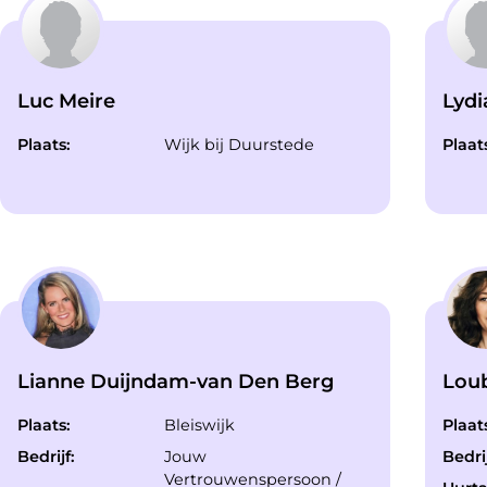
Luc Meire
Lyd
Plaats:
Wijk bij Duurstede
Plaat
Lianne Duijndam-van Den Berg
Lou
Plaats:
Bleiswijk
Plaat
Bedrijf:
Jouw
Bedrij
Vertrouwenspersoon /