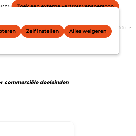
Secondary
unt
Zoek een externe vertrouwens­persoon
 LVV
Zoek
navigation
gation
vertrouwenspersoon®
Kenniscentrum
Meer
epteren
Zelf instellen
Alles weigeren
or commerciële doeleinden