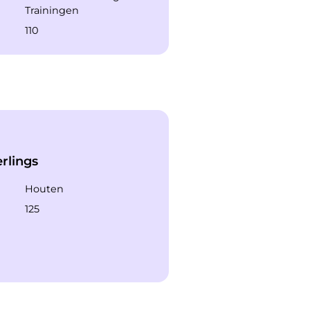
Trainingen
110
rlings
Houten
125