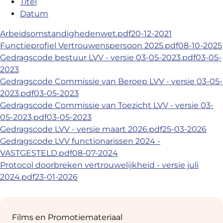
Titel
Datum
Arbeidsomstandighedenwet.pdf
20-12-2021
Functieprofiel Vertrouwenspersoon 2025.pdf
08-10-2025
Gedragscode bestuur LVV - versie 03-05-2023.pdf
03-05-
2023
Gedragscode Commissie van Beroep LVV - versie 03-05-
2023.pdf
03-05-2023
Gedragscode Commissie van Toezicht LVV - versie 03-
05-2023.pdf
03-05-2023
Gedragscode LVV - versie maart 2026.pdf
25-03-2026
Gedragscode LVV functionarissen 2024 -
VASTGESTELD.pdf
08-07-2024
Protocol doorbreken vertrouwelijkheid - versie juli
2024.pdf
23-01-2026
Sub
navigation
Films en Promotiemateriaal