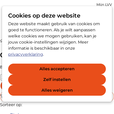
Account
Mijn LVV
navigatio
Cookies op deze website
Deze website maakt gebruik van cookies om
Op
Zoek
goed te functioneren. Als je wilt aanpassen
me
welke cookies we mogen gebruiken, kan je
Media
Gedragscode
jouw cookie-instellingen wijzigen. Meer
informatie is beschikbaar in onze
Gedragscode
privacyverklaring
.
8 documenten gevonden
Alles accepteren
Zelf instellen
Zoek
Alles weigeren
Filters
Sorteer op: