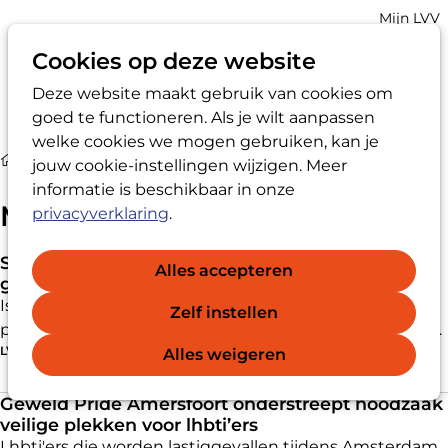
Account
Mijn LVV
navigatio
Cookies op deze website
Deze website maakt gebruik van cookies om
Op
Zoek
goed te functioneren. Als je wilt aanpassen
me
welke cookies we mogen gebruiken, kan je
Nieuws
jouw cookie-instellingen wijzigen. Meer
informatie is beschikbaar in onze
Meer van het laatste nieuws
privacyverklaring
.
Slaat Nederland door in de strijd tegen
Alles accepteren
grensoverschrijdend gedrag?
Is het te makkelijk geworden om een directeur weg te
Zelf instellen
pesten, omdat hij te autoritair zou zijn? Afgaand op de
LVV
23-07-2026
vele honderden zaken vanwege grensoverschrijdend
Alles weigeren
gedrag ga je het bijna denken. Iemand pesten, negeren
of juist avances maken, wordt niet meer gepikt. “Straks
Geweld Pride Amersfoort onderstreept noodzaak
veilige plekken voor lhbti’ers
wil niemand meer leiding geven”.
Lhbti'ers die worden lastiggevallen tijdens Amsterdam