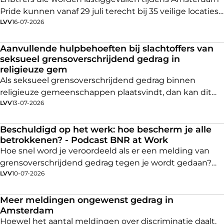
Pride kunnen vanaf 29 juli terecht bij 35 veilige locaties
LVV
16-07-2026
in de stad. Een
gewelddadig incident
vrijdagnacht na
de Pride in Amersfoort onderstreept volgens
initiatiefnemende organisatie
Report it, always
(RITA)
Aanvullende hulpbehoeften bij slachtoffers van
seksueel grensoverschrijdend gedrag in
hoe hard die veilige plekken nodig zijn.
religieuze gem
Als seksueel grensoverschrijdend gedrag binnen
religieuze gemeenschappen plaatsvindt, dan kan dit
LVV
13-07-2026
voor slachtoffers extra ingrijpend zijn en leiden tot
aanvullende hulpbehoeften. Hierop moeten zowel
hulpverlening als religieuze gemeenschappen beter
Beschuldigd op het werk: hoe bescherm je alle
betrokkenen? - Podcast BNR at Work
afstemmen.
Hoe snel word je veroordeeld als er een melding van
grensoverschrijdend gedrag tegen je wordt gedaan?
LVV
10-07-2026
Nigaio Wijnen en Arjan Elbers van BNR at Work erover
in gesprek met LVV-voorzitter Erwin Koenen en
arbeidsrechtadvocaat Theo Vlot.
Meer meldingen ongewenst gedrag in
Amsterdam
Hoewel het aantal meldingen over discriminatie daalt,