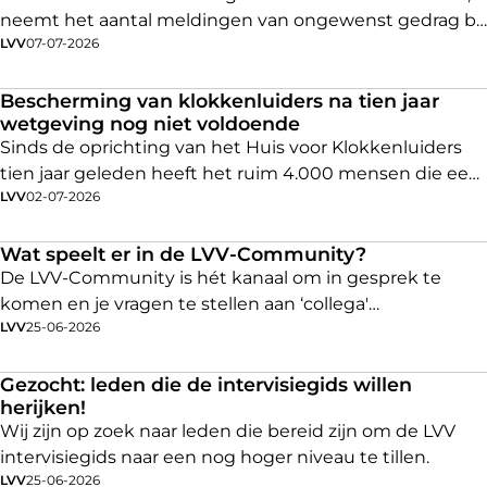
neemt het aantal meldingen van ongewenst gedrag bij
LVV
07-07-2026
de gemeente Amsterdam nog toe.
Bescherming van klokkenluiders na tien jaar
wetgeving nog niet voldoende
Sinds de oprichting van het Huis voor Klokkenluiders
tien jaar geleden heeft het ruim 4.000 mensen die een
LVV
02-07-2026
misstand op het werk vermoeden (potentiële
klokkenluiders), ondersteund met advies of onderzoek.
De vermoedens varieerden van fraude & corruptie,
Wat speelt er in de LVV-Community?
milieudelicten, onveilige werksituaties, gevaarlijke
De LVV-Community is hét kanaal om in gesprek te
consumentenproducten, verkeerde omgang met data
komen en je vragen te stellen aan ‘collega'
LVV
25-06-2026
en persoonsgegevens tot atoomspionage. Na tien jaar
vertrouwenspersonen over onderwerpen die jou
vindt het Huis dat de bescherming van klokkenluiders
bezighouden. Dat kunnen onderwerpen zijn binnen de
nog beter moet door onder andere het wettelijk
thema’s Signalering & Preventie, Kwaliteit &
Gezocht: leden die de intervisiegids willen
herijken!
regelen van toezicht en handhaving op de
Professionalisering, Diversiteit, Gelijkheid & Inclusie,
Wij zijn op zoek naar leden die bereid zijn om de LVV
verplichtingen van de wet.
Wet- & regelgeving en Ondernemerschap & Innovatie.
intervisiegids naar een nog hoger niveau te tillen.
LVV
25-06-2026