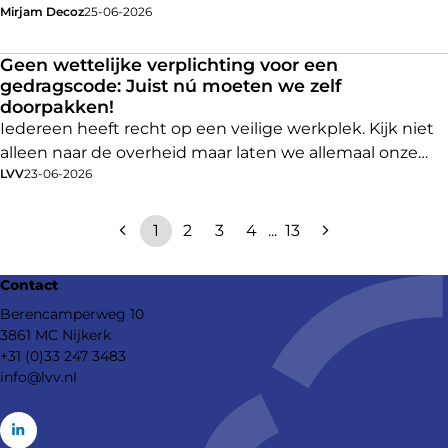
Mirjam Decoz
25-06-2026
vertrouwenspersonen behandeld. Uiteraard zijn niet
alle klachten gegrond, en soms hebben melders een
onjuist beeld van de functie en taken van de
Geen wettelijke verplichting voor een
gedragscode: Juist nú moeten we zelf
vertrouwenspersoon.
doorpakken!
Iedereen heeft recht op een veilige werkplek. Kijk niet
alleen naar de overheid maar laten we allemaal onze
LVV
23-06-2026
verantwoordelijkheid nemen. Wij als LVV leveren daar
graag een bijdrage aan.
1
2
3
4
...
13
Contact
Berencamperweg 10
3861 MC Nijkerk
+31 (0)33 247 3483
info@lvv.nl