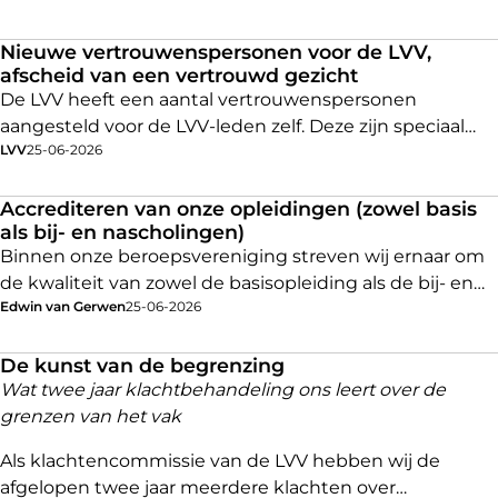
Nieuwe vertrouwenspersonen voor de LVV,
afscheid van een vertrouwd gezicht
De LVV heeft een aantal vertrouwenspersonen
aangesteld voor de LVV-leden zelf. Deze zijn speciaal
LVV
25-06-2026
aangesteld om een luisterend oor te bieden en om
leden te begeleiden naar de gewenste oplossing.
Binnen het team hebben een aantal wijzigingen
Accrediteren van onze opleidingen (zowel basis
als bij- en nascholingen)
plaatsgevonden.
Binnen onze beroepsvereniging streven wij ernaar om
de kwaliteit van zowel de basisopleiding als de bij- en
Edwin van Gerwen
25-06-2026
nascholingsopleidingen te waarborgen en te
verbeteren. Daarbij richten we ons op de accreditering
van de opleidingen zélf en niet op de opleiders.
De kunst van de begrenzing
Daarover krijgen we soms vragen en daarom besteden
Wat twee jaar klachtbehandeling ons leert over de
we in deze bijdrage aandacht aan de achtergrond
grenzen van het vak
waarom we dit doen.
Als klachtencommissie van de LVV hebben wij de
afgelopen twee jaar meerdere klachten over