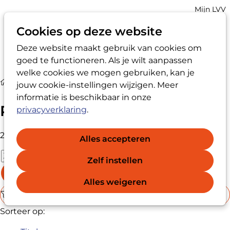
Account
Mijn LVV
navigatio
Cookies op deze website
Deze website maakt gebruik van cookies om
Op
Zoek
goed te functioneren. Als je wilt aanpassen
me
welke cookies we mogen gebruiken, kan je
Media
Publicaties
jouw cookie-instellingen wijzigen. Meer
informatie is beschikbaar in onze
Publicaties
privacyverklaring
.
20 documenten gevonden
Alles accepteren
Zelf instellen
Zoek
Alles weigeren
Filters
Sorteer op: