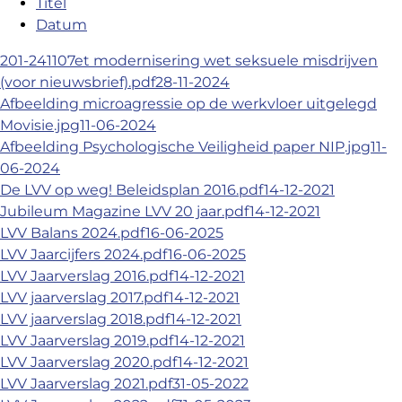
Titel
Datum
201-241107et modernisering wet seksuele misdrijven
(voor nieuwsbrief).pdf
28-11-2024
Afbeelding microagressie op de werkvloer uitgelegd
Movisie.jpg
11-06-2024
Afbeelding Psychologische Veiligheid paper NIP.jpg
11-
06-2024
De LVV op weg! Beleidsplan 2016.pdf
14-12-2021
Jubileum Magazine LVV 20 jaar.pdf
14-12-2021
LVV Balans 2024.pdf
16-06-2025
LVV Jaarcijfers 2024.pdf
16-06-2025
LVV Jaarverslag 2016.pdf
14-12-2021
LVV jaarverslag 2017.pdf
14-12-2021
LVV jaarverslag 2018.pdf
14-12-2021
LVV Jaarverslag 2019.pdf
14-12-2021
LVV Jaarverslag 2020.pdf
14-12-2021
LVV Jaarverslag 2021.pdf
31-05-2022