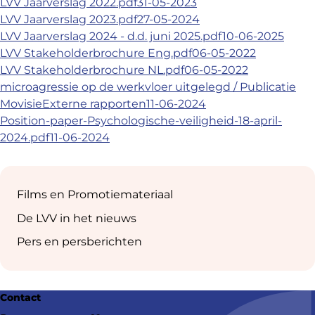
LVV Jaarverslag 2022.pdf
31-05-2023
LVV Jaarverslag 2023.pdf
27-05-2024
LVV Jaarverslag 2024 - d.d. juni 2025.pdf
10-06-2025
LVV Stakeholderbrochure Eng.pdf
06-05-2022
LVV Stakeholderbrochure NL.pdf
06-05-2022
microagressie op de werkvloer uitgelegd / Publicatie
Movisie
Externe rapporten
11-06-2024
Position-paper-Psychologische-veiligheid-18-april-
2024.pdf
11-06-2024
Sub
navigation
Films en Promotiemateriaal
De LVV in het nieuws
Pers en persberichten
Contact